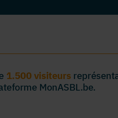
de
1.500 visiteurs
représenta
plateforme MonASBL.be.