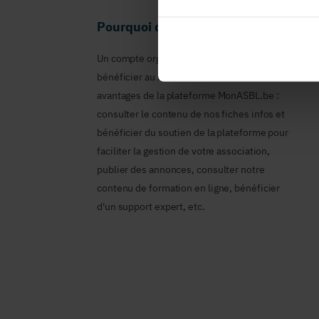
Pourquoi devenir membre en tant qu
Un compte organisme est nécessaire pour
bénéficier au nom de votre ASBL des
avantages de la plateforme MonASBL.be :
consulter le contenu de nos fiches infos et
bénéficier du soutien de la plateforme pour
faciliter la gestion de votre association,
publier des annonces, consulter notre
contenu de formation en ligne, bénéficier
d'un support expert, etc.