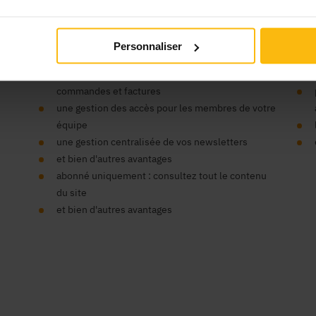
’organisme ?
Vos
Personnaliser
un seul compte pour tous nos sites
un espace centralisé pour vos données,
commandes et factures
une gestion des accès pour les membres de votre
équipe
une gestion centralisée de vos newsletters
et bien d'autres avantages
abonné uniquement : consultez tout le contenu
du site
et bien d'autres avantages