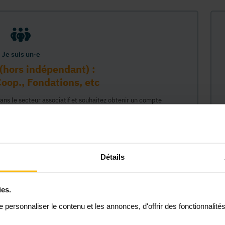
Je suis un·e
(hors indépendant) :
oop., Fondations, etc
dans le secteur associatif et souhaitez obtenir un compte
sur la plateforme MonASBL au nom de votre organisme. Vos
e lié à ce compte professionnel et ainsi représenter votre
céder à tout le contenu de la plateforme MonASBL (réservé aux
 étapes : 1/ identifiaction de l'organisme (munissez-vous de
2/ création de votre compte individuel professionnel lié à cet
Détails
 permettant d'agir en son nom."
ies.
Continuer
personnaliser le contenu et les annonces, d'offrir des fonctionnalité