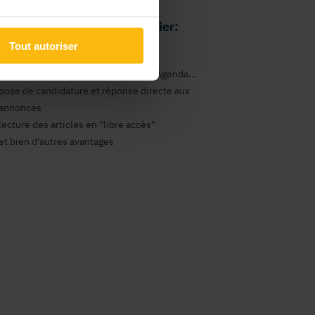
 avantages comme particulier:
Tout autoriser
gestion de vos newsletters
consultation des annonces Emploi, Agenda...
pose de candidature et réponse directe aux
annonces
lecture des articles en "libre accès"
et bien d'autres avantages