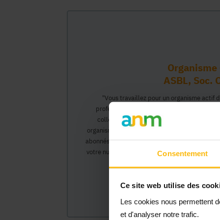
Organisme 
ASBL, Soc. C
"Vous travaillez pour un organisme actif 
professionnel vous permettant d'interagir 
collègues pourront créer leur propre compt
organisme et interagir au nom de celui-ci, ac
abonnés).</0>Cette inscription comprendra deux
votre numéro Banque Carrefour de l'Entreprise)
Consentement
organisme et vous
Ce site web utilise des cook
Les cookies nous permettent de 
et d'analyser notre trafic.