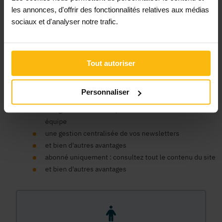
Un compte organisme est nécessaire pour bénéficier au nom
les annonces, d'offrir des fonctionnalités relatives aux médias
de votre ASBL des avantages de la plateforme MonASBL.be :
sociaux et d'analyser notre trafic.
consulter le contenu de nos fiches infos et bénéficier du
soutien de la plateforme pour faciliter la gestion de votre
association, publier des annonces, consulter notre contenu
de formation en ligne, bénéficier d'un support expert, etc.
Tout autoriser
un seul compte pour tous nos sites
un espace centralisé pour vos données, commandes et
Personnaliser
factures
une gestion des accès pour les membres de votre
équipe
une gestion centralisée de vos newsletters
et bien d'autres avantages
abonné uniquement : consultez tout le contenu du site
et bien d'autres avantages