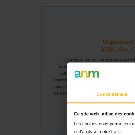
Organisme 
ASBL, Soc. C
"Vous travaillez pour un organisme actif 
professionnel vous permettant d'interagir 
collègues pourront créer leur propre compt
organisme et interagir au nom de celui-ci, ac
abonnés).</0>Cette inscription comprendra deux
votre numéro Banque Carrefour de l'Entreprise)
Consentement
organisme et vous
Ce site web utilise des cook
Les cookies nous permettent de 
et d'analyser notre trafic.