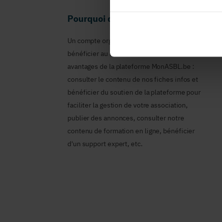
Pourquoi devenir membre en tant qu
Un compte organisme est nécessaire pour
bénéficier au nom de votre ASBL des
avantages de la plateforme MonASBL.be :
consulter le contenu de nos fiches infos et
bénéficier du soutien de la plateforme pour
faciliter la gestion de votre association,
publier des annonces, consulter notre
contenu de formation en ligne, bénéficier
d'un support expert, etc.