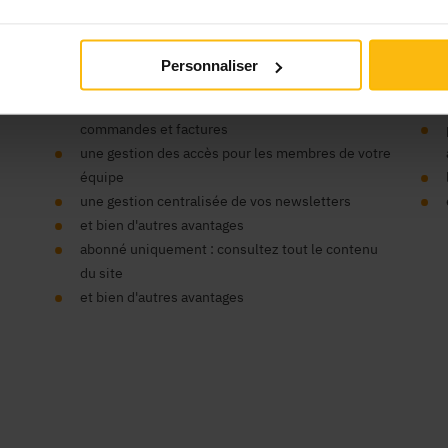
’organisme ?
Vos
Personnaliser
un seul compte pour tous nos sites
un espace centralisé pour vos données,
commandes et factures
une gestion des accès pour les membres de votre
équipe
une gestion centralisée de vos newsletters
et bien d'autres avantages
abonné uniquement : consultez tout le contenu
du site
et bien d'autres avantages