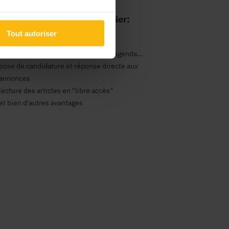
 avantages comme particulier:
Tout autoriser
gestion de vos newsletters
consultation des annonces Emploi, Agenda...
pose de candidature et réponse directe aux
annonces
lecture des articles en "libre accès"
et bien d'autres avantages