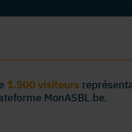
de
1.500 visiteurs
représenta
plateforme MonASBL.be.