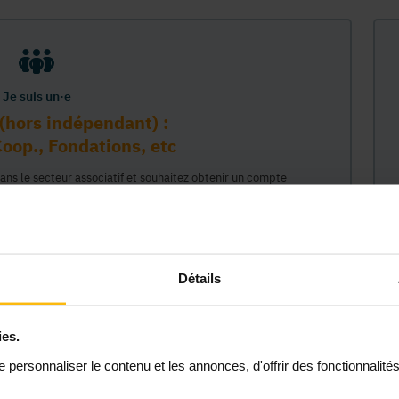
Je suis un·e
(hors indépendant) :
oop., Fondations, etc
dans le secteur associatif et souhaitez obtenir un compte
sur la plateforme MonASBL au nom de votre organisme. Vos
e lié à ce compte professionnel et ainsi représenter votre
céder à tout le contenu de la plateforme MonASBL (réservé aux
 étapes : 1/ identifiaction de l'organisme (munissez-vous de
2/ création de votre compte individuel professionnel lié à cet
Détails
 permettant d'agir en son nom."
ies.
Continuer
personnaliser le contenu et les annonces, d'offrir des fonctionnalité