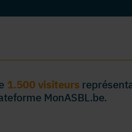
de
1.500 visiteurs
représenta
plateforme MonASBL.be.