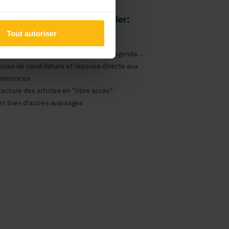
 avantages comme particulier:
Tout autoriser
gestion de vos newsletters
consultation des annonces Emploi, Agenda...
pose de candidature et réponse directe aux
annonces
lecture des articles en "libre accès"
et bien d'autres avantages