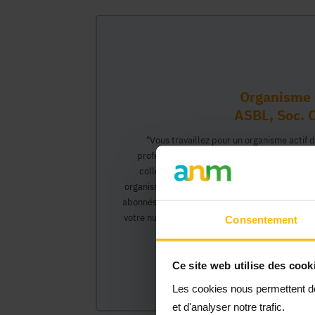
Organisme 
ASBL, Soc. C
"Vous travaillez pour un organisme actif 
professionnel vous permettant d'interagir 
collègues pourront créer leur propre compt
organisme et interagir au nom de celui-ci, ac
abonnés).</0>Cette inscription comprendra deux
votre numéro Banque Carrefour de l'Entreprise)
Consentement
organisme et vous
Ce site web utilise des cook
Les cookies nous permettent de 
et d'analyser notre trafic.