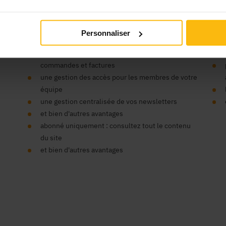
’organisme ?
Vos
Personnaliser
un seul compte pour tous nos sites
un espace centralisé pour vos données,
commandes et factures
une gestion des accès pour les membres de votre
équipe
une gestion centralisée de vos newsletters
et bien d'autres avantages
abonné uniquement : consultez tout le contenu
du site
et bien d'autres avantages