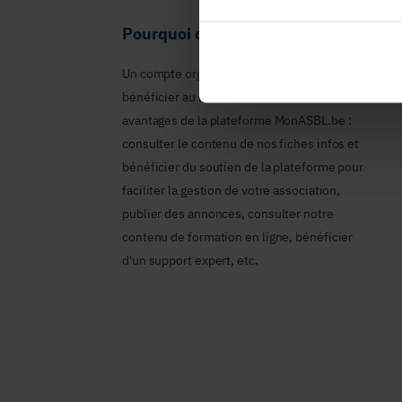
Pourquoi devenir membre en tant qu
Un compte organisme est nécessaire pour
bénéficier au nom de votre ASBL des
avantages de la plateforme MonASBL.be :
consulter le contenu de nos fiches infos et
bénéficier du soutien de la plateforme pour
faciliter la gestion de votre association,
publier des annonces, consulter notre
contenu de formation en ligne, bénéficier
d'un support expert, etc.