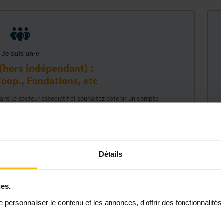
Je suis un·e
(hors indépendant) :
oop., Fondations, etc
dans le secteur associatif et souhaitez obtenir un compte
sur la plateforme MonASBL au nom de votre organisme. Vos
e lié à ce compte professionnel et ainsi représenter votre
céder à tout le contenu de la plateforme MonASBL (réservé aux
 étapes : 1/ identifiaction de l'organisme (munissez-vous de
2/ création de votre compte individuel professionnel lié à cet
Détails
 permettant d'agir en son nom."
ies.
Continuer
personnaliser le contenu et les annonces, d'offrir des fonctionnalité