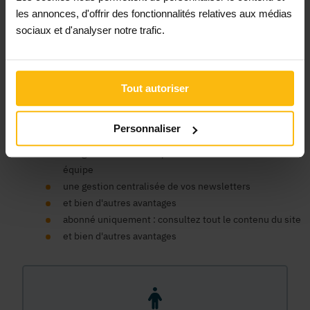
Un compte organisme est nécessaire pour bénéficier au nom
les annonces, d'offrir des fonctionnalités relatives aux médias
de votre ASBL des avantages de la plateforme MonASBL.be :
sociaux et d'analyser notre trafic.
consulter le contenu de nos fiches infos et bénéficier du
soutien de la plateforme pour faciliter la gestion de votre
association, publier des annonces, consulter notre contenu
de formation en ligne, bénéficier d'un support expert, etc.
Tout autoriser
un seul compte pour tous nos sites
un espace centralisé pour vos données, commandes et
Personnaliser
factures
une gestion des accès pour les membres de votre
équipe
une gestion centralisée de vos newsletters
et bien d'autres avantages
abonné uniquement : consultez tout le contenu du site
et bien d'autres avantages