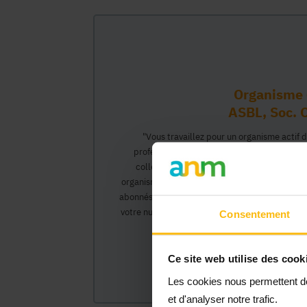
Organisme 
ASBL, Soc. C
"Vous travaillez pour un organisme actif 
professionnel vous permettant d'interagir 
collègues pourront créer leur propre compt
organisme et interagir au nom de celui-ci, ac
abonnés).</0>Cette inscription comprendra deux
votre numéro Banque Carrefour de l'Entreprise)
Consentement
organisme et vous
Ce site web utilise des cook
Les cookies nous permettent de 
et d'analyser notre trafic.