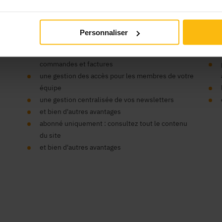
’organisme ?
Vos
Personnaliser
un seul compte pour tous nos sites
un espace centralisé pour vos données,
commandes et factures
une gestion des accès pour les membres de votre
équipe
une gestion centralisée de vos newsletters
et bien d'autres avantages
abonné uniquement : consultez tout le contenu
du site
et bien d'autres avantages