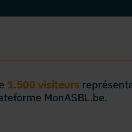
de
1.500 visiteurs
représenta
plateforme MonASBL.be.