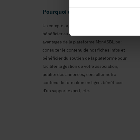
Pourquoi devenir membre en tant qu
Un compte organisme est nécessaire pour
bénéficier au nom de votre ASBL des
avantages de la plateforme MonASBL.be :
consulter le contenu de nos fiches infos et
bénéficier du soutien de la plateforme pour
faciliter la gestion de votre association,
publier des annonces, consulter notre
contenu de formation en ligne, bénéficier
d'un support expert, etc.