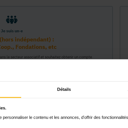
Je suis un·e
(hors indépendant) :
oop., Fondations, etc
dans le secteur associatif et souhaitez obtenir un compte
sur la plateforme MonASBL au nom de votre organisme. Vos
e lié à ce compte professionnel et ainsi représenter votre
céder à tout le contenu de la plateforme MonASBL (réservé aux
 étapes : 1/ identifiaction de l'organisme (munissez-vous de
2/ création de votre compte individuel professionnel lié à cet
Détails
 permettant d'agir en son nom."
ies.
Continuer
personnaliser le contenu et les annonces, d'offrir des fonctionnalité