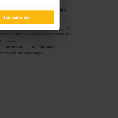
 avantages comme particulier:
Tout autoriser
gestion de vos newsletters
consultation des annonces Emploi, Agenda...
pose de candidature et réponse directe aux
annonces
lecture des articles en "libre accès"
et bien d'autres avantages