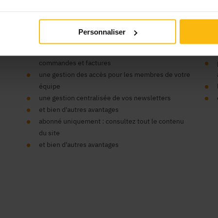
’organisme ?
Vos
Personnaliser
un seul compte pour tous nos sites
un espace centralisé pour vos données,
commandes et factures
une gestion des accès pour les membres de votre
équipe
une gestion centralisée de vos newsletters
et bien d'autres avantages
abonné uniquement : consultez tout le contenu
du site
et bien d'autres avantages