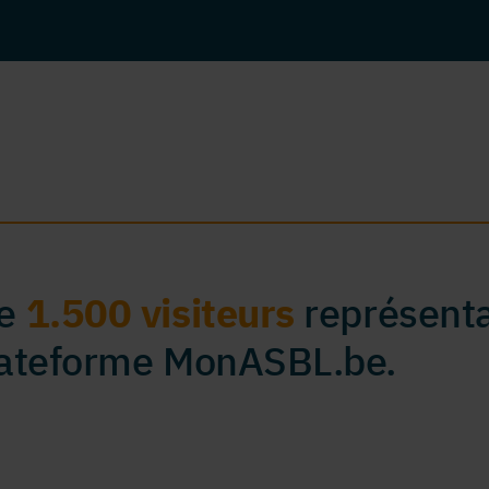
de
1.500 visiteurs
représenta
plateforme MonASBL.be.