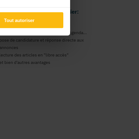
 avantages comme particulier:
Tout autoriser
gestion de vos newsletters
consultation des annonces Emploi, Agenda...
pose de candidature et réponse directe aux
annonces
lecture des articles en "libre accès"
et bien d'autres avantages