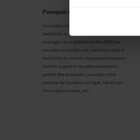
Pourquoi devenir membre en tant qu
Un compte organisme est nécessaire pour
bénéficier au nom de votre ASBL des
avantages de la plateforme MonASBL.be :
consulter le contenu de nos fiches infos et
bénéficier du soutien de la plateforme pour
faciliter la gestion de votre association,
publier des annonces, consulter notre
contenu de formation en ligne, bénéficier
d'un support expert, etc.