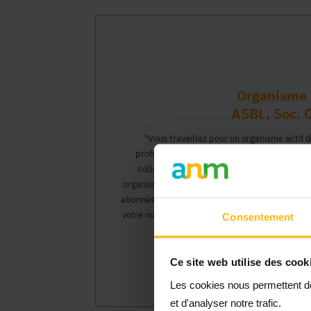
Organisme 
ASBL, Soc. C
"Vous travaillez pour un organisme actif 
professionnel vous permettant d'interagir 
collègues pourront créer leur propre compt
organisme et interagir au nom de celui-ci, ac
abonnés).</0>Cette inscription comprendra deux
votre numéro Banque Carrefour de l'Entreprise)
Consentement
organisme et vous
Ce site web utilise des cook
Les cookies nous permettent de 
et d'analyser notre trafic.