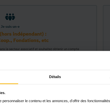
Je suis un·e
(hors indépendant) :
oop., Fondations, etc
dans le secteur associatif et souhaitez obtenir un compte
sur la plateforme MonASBL au nom de votre organisme. Vos
e lié à ce compte professionnel et ainsi représenter votre
céder à tout le contenu de la plateforme MonASBL (réservé aux
 étapes : 1/ identifiaction de l'organisme (munissez-vous de
2/ création de votre compte individuel professionnel lié à cet
Détails
 permettant d'agir en son nom."
ies.
Continuer
personnaliser le contenu et les annonces, d'offrir des fonctionnalité