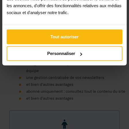
Un compte organisme est nécessaire pour bénéficier au nom
les annonces, d'offrir des fonctionnalités relatives aux médias
de votre ASBL des avantages de la plateforme MonASBL.be :
sociaux et d'analyser notre trafic.
consulter le contenu de nos fiches infos et bénéficier du
soutien de la plateforme pour faciliter la gestion de votre
association, publier des annonces, consulter notre contenu
de formation en ligne, bénéficier d'un support expert, etc.
Tout autoriser
un seul compte pour tous nos sites
un espace centralisé pour vos données, commandes et
Personnaliser
factures
une gestion des accès pour les membres de votre
équipe
une gestion centralisée de vos newsletters
et bien d'autres avantages
abonné uniquement : consultez tout le contenu du site
et bien d'autres avantages