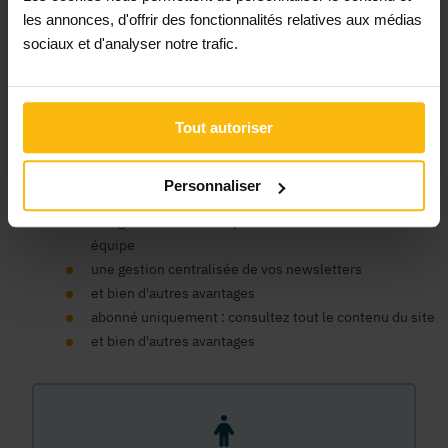
Un compte organisme est nécessaire pour bénéficier au nom
les annonces, d'offrir des fonctionnalités relatives aux médias
de votre ASBL des avantages de la plateforme MonASBL.be :
sociaux et d'analyser notre trafic.
consulter le contenu de nos fiches infos et bénéficier du
soutien de la plateforme pour faciliter la gestion de votre
association, publier des annonces, consulter notre contenu
de formation en ligne, bénéficier d'un support expert, etc.
Tout autoriser
un seul compte pour tous nos sites
un espace centralisé pour vos données, commandes et
Personnaliser
factures
une gestion des accès pour les membres de votre
équipe
une gestion centralisée de vos newsletters
et bien d'autres avantages
abonné uniquement : consultez tout le contenu du site
et bien d'autres avantages