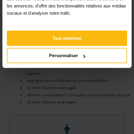
Un compte organisme est nécessaire pour bénéficier au nom
les annonces, d'offrir des fonctionnalités relatives aux médias
de votre ASBL des avantages de la plateforme MonASBL.be :
sociaux et d'analyser notre trafic.
consulter le contenu de nos fiches infos et bénéficier du
soutien de la plateforme pour faciliter la gestion de votre
association, publier des annonces, consulter notre contenu
de formation en ligne, bénéficier d'un support expert, etc.
Tout autoriser
un seul compte pour tous nos sites
un espace centralisé pour vos données, commandes et
Personnaliser
factures
une gestion des accès pour les membres de votre
équipe
une gestion centralisée de vos newsletters
et bien d'autres avantages
abonné uniquement : consultez tout le contenu du site
et bien d'autres avantages