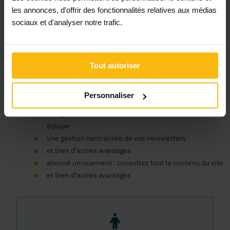
Un compte organisme est nécessaire pour bénéficier au nom
les annonces, d'offrir des fonctionnalités relatives aux médias
de votre ASBL des avantages de la plateforme MonASBL.be :
sociaux et d'analyser notre trafic.
consulter le contenu de nos fiches infos et bénéficier du
soutien de la plateforme pour faciliter la gestion de votre
association, publier des annonces, consulter notre contenu
de formation en ligne, bénéficier d'un support expert, etc.
Tout autoriser
un seul compte pour tous nos sites
un espace centralisé pour vos données, commandes et
Personnaliser
factures
une gestion des accès pour les membres de votre
équipe
une gestion centralisée de vos newsletters
et bien d'autres avantages
abonné uniquement : consultez tout le contenu du site
et bien d'autres avantages