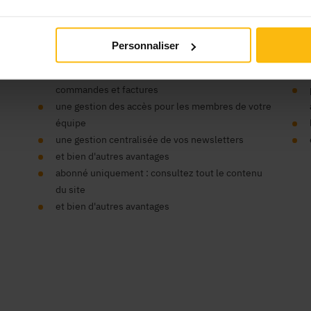
’organisme ?
Vos
Personnaliser
un seul compte pour tous nos sites
un espace centralisé pour vos données,
commandes et factures
une gestion des accès pour les membres de votre
équipe
une gestion centralisée de vos newsletters
et bien d'autres avantages
abonné uniquement : consultez tout le contenu
du site
et bien d'autres avantages