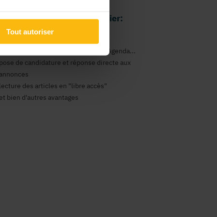
 avantages comme particulier:
Tout autoriser
gestion de vos newsletters
consultation des annonces Emploi, Agenda...
pose de candidature et réponse directe aux
annonces
lecture des articles en "libre accès"
et bien d'autres avantages