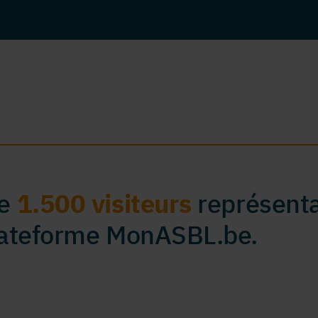
de
1.500 visiteurs
représenta
plateforme MonASBL.be.