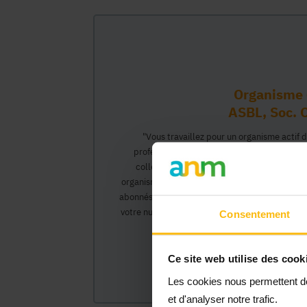
Organisme 
ASBL, Soc. C
"Vous travaillez pour un organisme actif 
professionnel vous permettant d'interagir 
collègues pourront créer leur propre compt
organisme et interagir au nom de celui-ci, ac
abonnés).</0>Cette inscription comprendra deux
votre numéro Banque Carrefour de l'Entreprise)
Consentement
organisme et vous
Ce site web utilise des cook
Les cookies nous permettent de 
et d'analyser notre trafic.