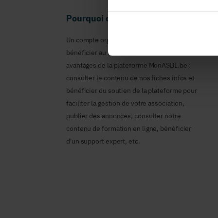
Pourquoi devenir membre en tant qu
Un compte organisme est nécessaire pour
bénéficier au nom de votre ASBL des
avantages de la plateforme MonASBL.be :
consulter le contenu de nos fiches infos et
bénéficier du soutien de la plateforme pour
faciliter la gestion de votre association,
publier des annonces, consulter notre
contenu de formation en ligne, bénéficier
d'un support expert, etc.