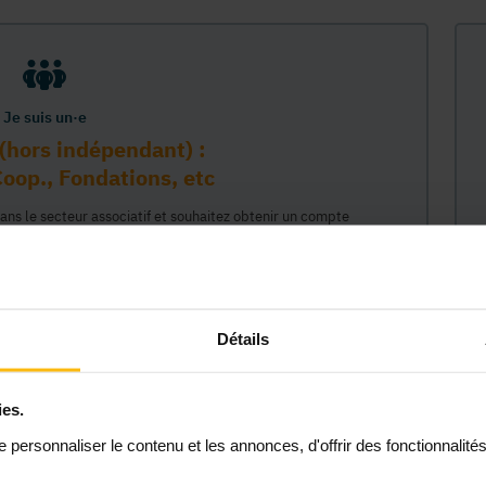
Je suis un·e
(hors indépendant) :
oop., Fondations, etc
dans le secteur associatif et souhaitez obtenir un compte
sur la plateforme MonASBL au nom de votre organisme. Vos
e lié à ce compte professionnel et ainsi représenter votre
céder à tout le contenu de la plateforme MonASBL (réservé aux
 étapes : 1/ identifiaction de l'organisme (munissez-vous de
2/ création de votre compte individuel professionnel lié à cet
Détails
 permettant d'agir en son nom."
ies.
Continuer
personnaliser le contenu et les annonces, d'offrir des fonctionnalité