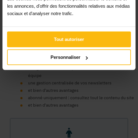
Un compte organisme est nécessaire pour bénéficier au nom
les annonces, d'offrir des fonctionnalités relatives aux médias
de votre ASBL des avantages de la plateforme MonASBL.be :
sociaux et d'analyser notre trafic.
consulter le contenu de nos fiches infos et bénéficier du
soutien de la plateforme pour faciliter la gestion de votre
association, publier des annonces, consulter notre contenu
de formation en ligne, bénéficier d'un support expert, etc.
Tout autoriser
un seul compte pour tous nos sites
un espace centralisé pour vos données, commandes et
Personnaliser
factures
une gestion des accès pour les membres de votre
équipe
une gestion centralisée de vos newsletters
et bien d'autres avantages
abonné uniquement : consultez tout le contenu du site
et bien d'autres avantages