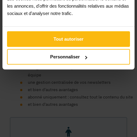
Un compte organisme est nécessaire pour bénéficier au nom
les annonces, d'offrir des fonctionnalités relatives aux médias
de votre ASBL des avantages de la plateforme MonASBL.be :
sociaux et d'analyser notre trafic.
consulter le contenu de nos fiches infos et bénéficier du
soutien de la plateforme pour faciliter la gestion de votre
association, publier des annonces, consulter notre contenu
de formation en ligne, bénéficier d'un support expert, etc.
Tout autoriser
un seul compte pour tous nos sites
un espace centralisé pour vos données, commandes et
Personnaliser
factures
une gestion des accès pour les membres de votre
équipe
une gestion centralisée de vos newsletters
et bien d'autres avantages
abonné uniquement : consultez tout le contenu du site
et bien d'autres avantages