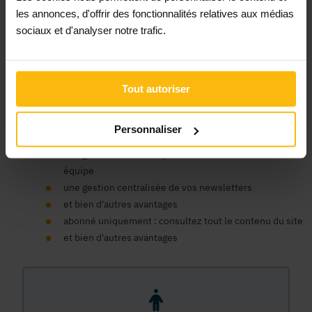
Un compte organisme est nécessaire pour bénéficier au nom
les annonces, d'offrir des fonctionnalités relatives aux médias
de votre ASBL des avantages de la plateforme MonASBL.be :
sociaux et d'analyser notre trafic.
consulter le contenu de nos fiches infos et bénéficier du
soutien de la plateforme pour faciliter la gestion de votre
association, publier des annonces, consulter notre contenu
de formation en ligne, bénéficier d'un support expert, etc.
Tout autoriser
un seul compte pour tous nos sites
un espace centralisé pour vos données, commandes et
Personnaliser
factures
une gestion des accès pour les membres de votre
équipe
une gestion centralisée de vos newsletters
et bien d'autres avantages
abonné uniquement : consultez tout le contenu du site
et bien d'autres avantages