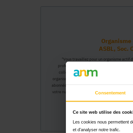
Organisme 
ASBL, Soc. C
"Vous travaillez pour un organisme actif 
professionnel vous permettant d'interagir 
collègues pourront créer leur propre compt
organisme et interagir au nom de celui-ci, ac
abonnés).</0>Cette inscription comprendra deux
votre numéro Banque Carrefour de l'Entreprise)
Consentement
organisme et vous
Ce site web utilise des cook
Les cookies nous permettent de 
et d'analyser notre trafic.