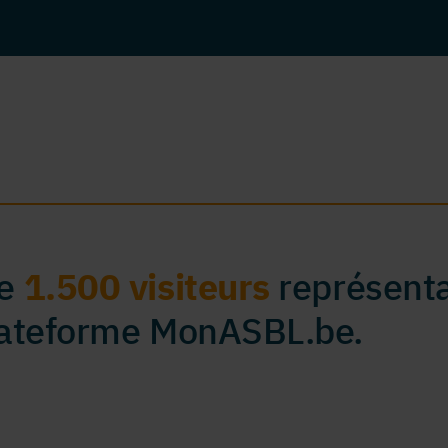
de
1.500 visiteurs
représenta
plateforme MonASBL.be.