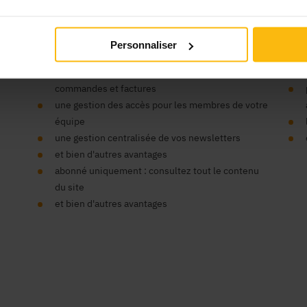
’organisme ?
Vos
Personnaliser
un seul compte pour tous nos sites
un espace centralisé pour vos données,
commandes et factures
une gestion des accès pour les membres de votre
équipe
une gestion centralisée de vos newsletters
et bien d'autres avantages
abonné uniquement : consultez tout le contenu
du site
et bien d'autres avantages