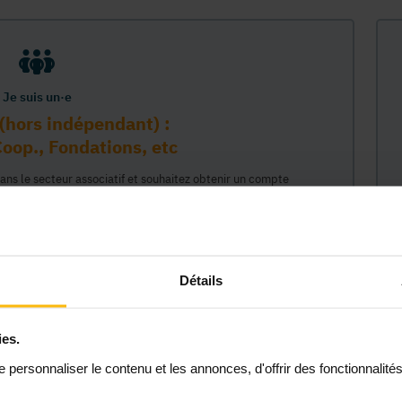
Je suis un·e
(hors indépendant) :
oop., Fondations, etc
dans le secteur associatif et souhaitez obtenir un compte
sur la plateforme MonASBL au nom de votre organisme. Vos
e lié à ce compte professionnel et ainsi représenter votre
céder à tout le contenu de la plateforme MonASBL (réservé aux
 étapes : 1/ identifiaction de l'organisme (munissez-vous de
2/ création de votre compte individuel professionnel lié à cet
Détails
 permettant d'agir en son nom."
ies.
Continuer
personnaliser le contenu et les annonces, d'offrir des fonctionnalité