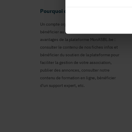
Pourquoi devenir membre en tant qu
Un compte organisme est nécessaire pour
bénéficier au nom de votre ASBL des
avantages de la plateforme MonASBL.be :
consulter le contenu de nos fiches infos et
bénéficier du soutien de la plateforme pour
faciliter la gestion de votre association,
publier des annonces, consulter notre
contenu de formation en ligne, bénéficier
d'un support expert, etc.