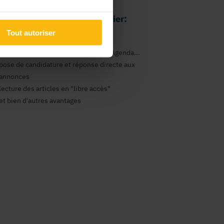
 avantages comme particulier:
Tout autoriser
gestion de vos newsletters
consultation des annonces Emploi, Agenda...
pose de candidature et réponse directe aux
annonces
lecture des articles en "libre accès"
et bien d'autres avantages