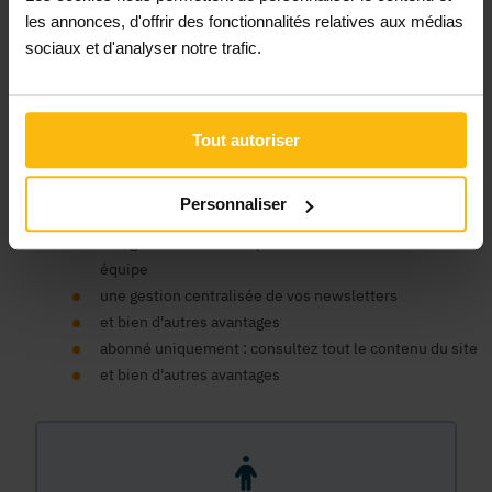
Un compte organisme est nécessaire pour bénéficier au nom
les annonces, d'offrir des fonctionnalités relatives aux médias
de votre ASBL des avantages de la plateforme MonASBL.be :
sociaux et d'analyser notre trafic.
consulter le contenu de nos fiches infos et bénéficier du
soutien de la plateforme pour faciliter la gestion de votre
association, publier des annonces, consulter notre contenu
de formation en ligne, bénéficier d'un support expert, etc.
Tout autoriser
un seul compte pour tous nos sites
un espace centralisé pour vos données, commandes et
Personnaliser
factures
une gestion des accès pour les membres de votre
équipe
une gestion centralisée de vos newsletters
et bien d'autres avantages
abonné uniquement : consultez tout le contenu du site
et bien d'autres avantages