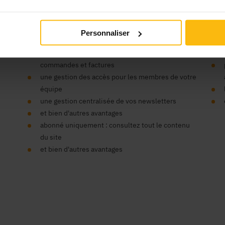
’organisme ?
Vos
Personnaliser
un seul compte pour tous nos sites
un espace centralisé pour vos données,
commandes et factures
une gestion des accès pour les membres de votre
équipe
une gestion centralisée de vos newsletters
et bien d'autres avantages
abonné uniquement : consultez tout le contenu
du site
et bien d'autres avantages