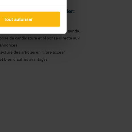
 avantages comme particulier:
Tout autoriser
gestion de vos newsletters
consultation des annonces Emploi, Agenda...
pose de candidature et réponse directe aux
annonces
lecture des articles en "libre accès"
et bien d'autres avantages