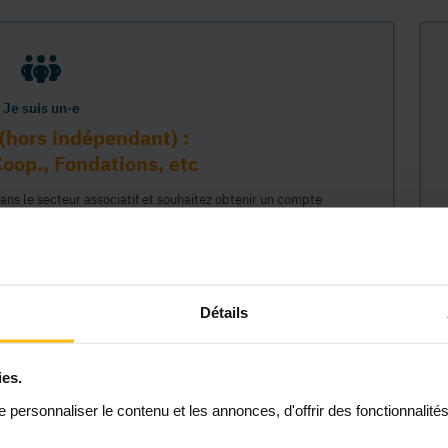
Je suis un·e
(hors indépendant) :
oop., Fondations, etc
dans le secteur associatif et souhaitez obtenir un compte
sur la plateforme MonASBL au nom de votre organisme. Vos
e lié à ce compte professionnel et ainsi représenter votre
céder à tout le contenu de la plateforme MonASBL (réservé aux
 étapes : 1/ identifiaction de l'organisme (munissez-vous de
2/ création de votre compte individuel professionnel lié à cet
Détails
 permettant d'agir en son nom."
ies.
Continuer
personnaliser le contenu et les annonces, d'offrir des fonctionnalité