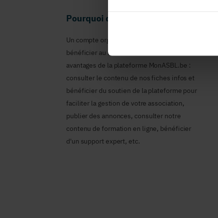
Pourquoi devenir membre en tant qu
Un compte organisme est nécessaire pour
bénéficier au nom de votre ASBL des
avantages de la plateforme MonASBL.be :
consulter le contenu de nos fiches infos et
bénéficier du soutien de la plateforme pour
faciliter la gestion de votre association,
publier des annonces, consulter notre
contenu de formation en ligne, bénéficier
d'un support expert, etc.