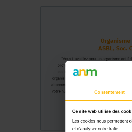
Organisme 
ASBL, Soc. C
"Vous travaillez pour un organisme actif 
professionnel vous permettant d'interagir 
collègues pourront créer leur propre compt
organisme et interagir au nom de celui-ci, ac
abonnés).</0>Cette inscription comprendra deux
votre numéro Banque Carrefour de l'Entreprise)
Consentement
organisme et vous
Ce site web utilise des cook
Les cookies nous permettent de 
et d'analyser notre trafic.