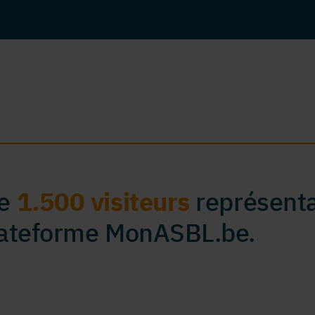
de
1.500 visiteurs
représenta
plateforme MonASBL.be.