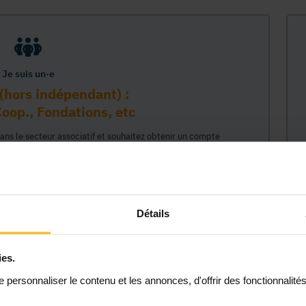
Je suis un·e
(hors indépendant) :
oop., Fondations, etc
dans le secteur associatif et souhaitez obtenir un compte
sur la plateforme MonASBL au nom de votre organisme. Vos
e lié à ce compte professionnel et ainsi représenter votre
céder à tout le contenu de la plateforme MonASBL (réservé aux
 étapes : 1/ identifiaction de l'organisme (munissez-vous de
2/ création de votre compte individuel professionnel lié à cet
Détails
 permettant d'agir en son nom."
ies.
Continuer
personnaliser le contenu et les annonces, d'offrir des fonctionnalité