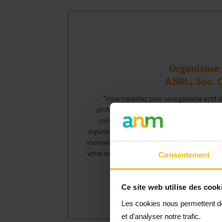
Organisme 
ASBL, Soc. C
"Vous travaillez pour un organisme actif 
professionnel vous permettant d'interagir 
collègues pourront créer leur propre compt
organisme et interagir au nom de celui-ci, ac
abonnés).</0>Cette inscription comprendra deux
votre numéro Banque Carrefour de l'Entreprise)
Consentement
organisme et vous
Ce site web utilise des cook
Les cookies nous permettent de 
et d'analyser notre trafic.