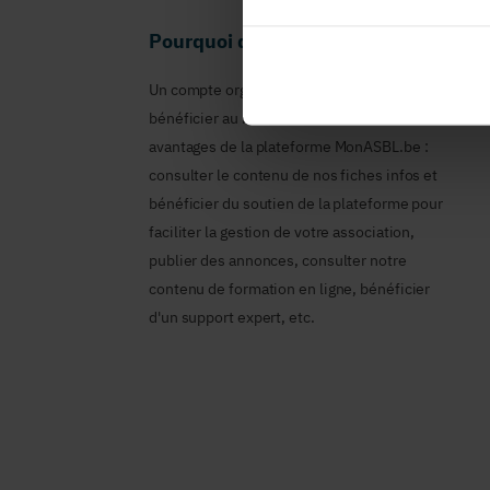
Pourquoi devenir membre en tant qu
Un compte organisme est nécessaire pour
bénéficier au nom de votre ASBL des
avantages de la plateforme MonASBL.be :
consulter le contenu de nos fiches infos et
bénéficier du soutien de la plateforme pour
faciliter la gestion de votre association,
publier des annonces, consulter notre
contenu de formation en ligne, bénéficier
d'un support expert, etc.