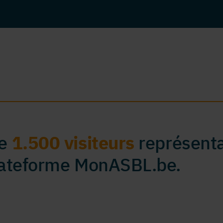
de
1.500 visiteurs
représenta
plateforme MonASBL.be.