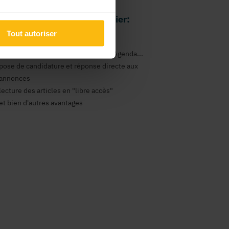
 avantages comme particulier:
Tout autoriser
gestion de vos newsletters
consultation des annonces Emploi, Agenda...
pose de candidature et réponse directe aux
annonces
lecture des articles en "libre accès"
et bien d'autres avantages