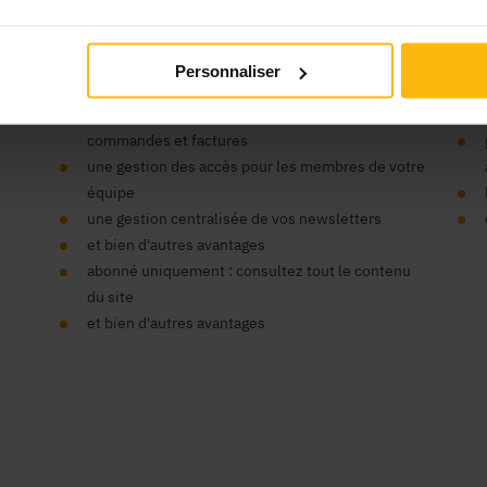
’organisme ?
Vos
Personnaliser
un seul compte pour tous nos sites
un espace centralisé pour vos données,
commandes et factures
une gestion des accès pour les membres de votre
équipe
une gestion centralisée de vos newsletters
et bien d'autres avantages
abonné uniquement : consultez tout le contenu
du site
et bien d'autres avantages