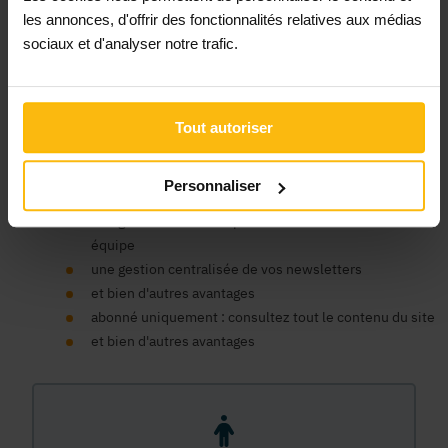
Un compte organisme est nécessaire pour bénéficier au nom
les annonces, d'offrir des fonctionnalités relatives aux médias
de votre ASBL des avantages de la plateforme MonASBL.be :
sociaux et d'analyser notre trafic.
consulter le contenu de nos fiches infos et bénéficier du
soutien de la plateforme pour faciliter la gestion de votre
association, publier des annonces, consulter notre contenu
de formation en ligne, bénéficier d'un support expert, etc.
Tout autoriser
un seul compte pour tous nos sites
un espace centralisé pour vos données, commandes et
Personnaliser
factures
une gestion des accès pour les membres de votre
équipe
une gestion centralisée de vos newsletters
et bien d'autres avantages
abonné uniquement : consultez tout le contenu du site
et bien d'autres avantages