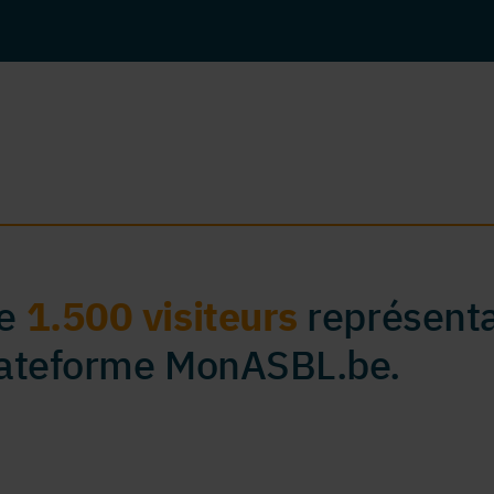
de
1.500 visiteurs
représenta
plateforme MonASBL.be.