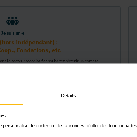
Je suis un·e
(hors indépendant) :
oop., Fondations, etc
dans le secteur associatif et souhaitez obtenir un compte
sur la plateforme MonASBL au nom de votre organisme. Vos
e lié à ce compte professionnel et ainsi représenter votre
céder à tout le contenu de la plateforme MonASBL (réservé aux
 étapes : 1/ identifiaction de l'organisme (munissez-vous de
2/ création de votre compte individuel professionnel lié à cet
Détails
 permettant d'agir en son nom."
ies.
Continuer
personnaliser le contenu et les annonces, d'offrir des fonctionnalité