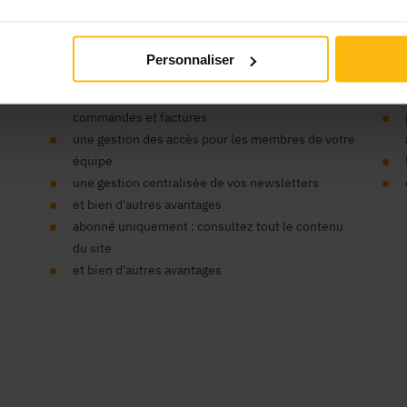
’organisme ?
Vos
Personnaliser
un seul compte pour tous nos sites
un espace centralisé pour vos données,
commandes et factures
une gestion des accès pour les membres de votre
équipe
une gestion centralisée de vos newsletters
et bien d'autres avantages
abonné uniquement : consultez tout le contenu
du site
et bien d'autres avantages