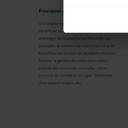
Pourquoi devenir membre en tant qu
Un compte organisme est nécessaire pour
bénéficier au nom de votre ASBL des
avantages de la plateforme MonASBL.be :
consulter le contenu de nos fiches infos et
bénéficier du soutien de la plateforme pour
faciliter la gestion de votre association,
publier des annonces, consulter notre
contenu de formation en ligne, bénéficier
d'un support expert, etc.