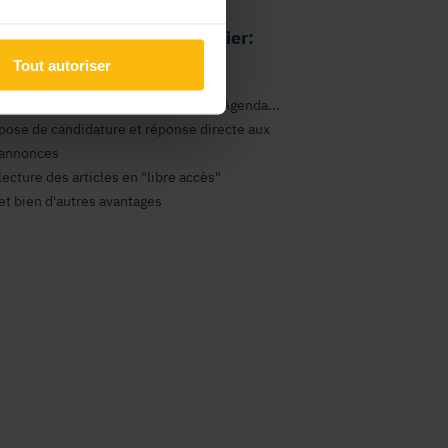
 avantages comme particulier:
Tout autoriser
gestion de vos newsletters
consultation des annonces Emploi, Agenda...
pose de candidature et réponse directe aux
annonces
lecture des articles en "libre accès"
et bien d'autres avantages