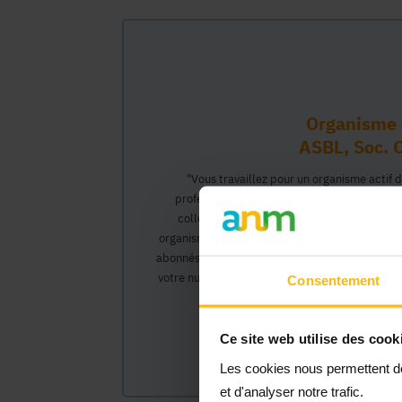
Organisme 
ASBL, Soc. C
"Vous travaillez pour un organisme actif 
professionnel vous permettant d'interagir 
collègues pourront créer leur propre compt
organisme et interagir au nom de celui-ci, ac
abonnés).</0>Cette inscription comprendra deux
votre numéro Banque Carrefour de l'Entreprise)
Consentement
organisme et vous
Ce site web utilise des cook
Les cookies nous permettent de 
et d'analyser notre trafic.