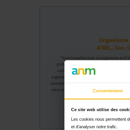
Organisme 
ASBL, Soc. C
"Vous travaillez pour un organisme actif 
professionnel vous permettant d'interagir 
collègues pourront créer leur propre compt
organisme et interagir au nom de celui-ci, ac
abonnés).</0>Cette inscription comprendra deux
votre numéro Banque Carrefour de l'Entreprise)
Consentement
organisme et vous
Ce site web utilise des cook
Les cookies nous permettent de 
et d'analyser notre trafic.