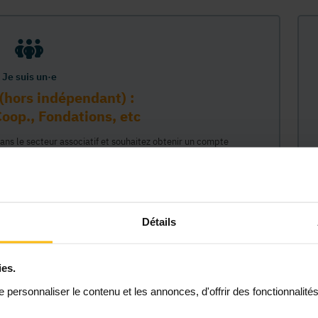
Je suis un·e
(hors indépendant) :
oop., Fondations, etc
dans le secteur associatif et souhaitez obtenir un compte
sur la plateforme MonASBL au nom de votre organisme. Vos
e lié à ce compte professionnel et ainsi représenter votre
céder à tout le contenu de la plateforme MonASBL (réservé aux
 étapes : 1/ identifiaction de l'organisme (munissez-vous de
2/ création de votre compte individuel professionnel lié à cet
Détails
 permettant d'agir en son nom."
ies.
Continuer
personnaliser le contenu et les annonces, d'offrir des fonctionnalité