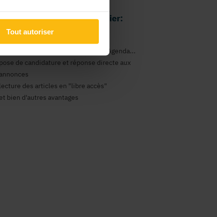
 avantages comme particulier:
Tout autoriser
gestion de vos newsletters
consultation des annonces Emploi, Agenda...
pose de candidature et réponse directe aux
annonces
lecture des articles en "libre accès"
et bien d'autres avantages