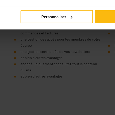
’organisme ?
Vos
Personnaliser
un seul compte pour tous nos sites
un espace centralisé pour vos données,
commandes et factures
une gestion des accès pour les membres de votre
équipe
une gestion centralisée de vos newsletters
et bien d'autres avantages
abonné uniquement : consultez tout le contenu
du site
et bien d'autres avantages