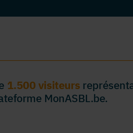
de
1.500 visiteurs
représenta
plateforme MonASBL.be.