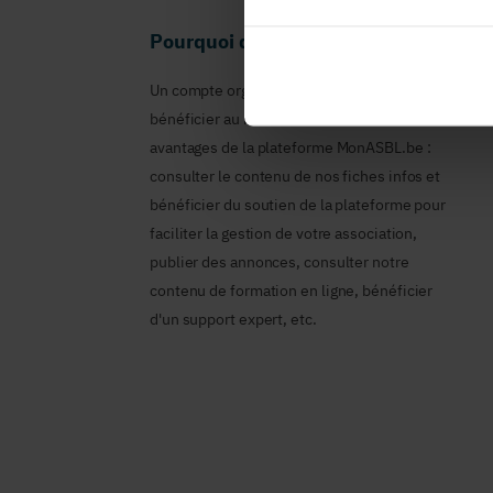
Pourquoi devenir membre en tant qu
Un compte organisme est nécessaire pour
bénéficier au nom de votre ASBL des
avantages de la plateforme MonASBL.be :
consulter le contenu de nos fiches infos et
bénéficier du soutien de la plateforme pour
faciliter la gestion de votre association,
publier des annonces, consulter notre
contenu de formation en ligne, bénéficier
d'un support expert, etc.