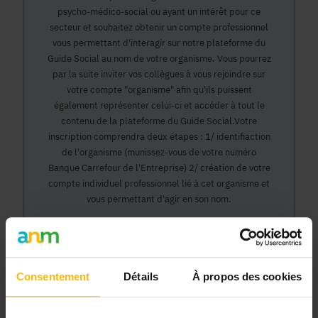
psycho-médico-social ou ayant un intérêt pour ce
secteur et souhaitez obtenir un compte professionnel
vous permettant d'interagir sur notre plateforme du
Guide Social au nom de votre organisme. Vous pourrez
par la suite inviter vos collègues à vous rejoindre sur
votre compte "organisme" afin qu'ils puissent
également représenter celui-ci et accéder à tout le
contenu de la plateforme du Guide Social.Votre
inscription comprendra deux étapes : 1/ identifiaction
de l'organisme (munissez-vous de votre numéro
Banque Carrefour de l'Entreprise) 2/ création de votre
compte individuel professionnel lié à cet organisme et
vous permettant d'agir en son nom.
Continuer
Consentement
Détails
À propos des cookies
Pourquoi devenir membre en tant