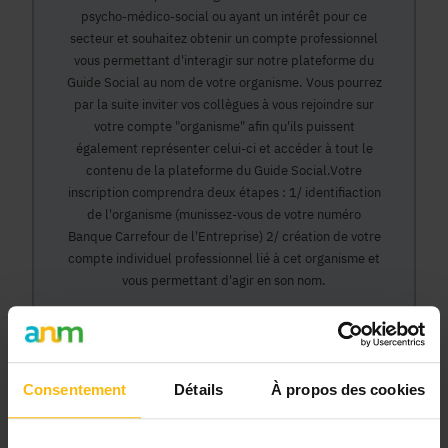
psycho-médico-social ou ayant un intérêt pour ce
secteur et souhaitez obtenir un compte professionnel
vous permettant d'interagir sur notre plateforme du
Guide Social au nom de votre organisme. Vous pourrez
par la suite inviter vos collègues à vous rejoindre sur
votre compte "organisme" afin qu'ils puissent
également représenter celui-ci et accéder à tout le
contenu de la plateforme du Guide Social.Votre
inscription comprendra deux étapes : 1/ identifiaction
de l'organisme (munissez-vous de votre numéro
Banque Carrefour de l'Entreprise) 2/ création de votre
compte individuel professionnel lié à cet organisme et
vous permettant d'agir en son nom.
Continuer
Consentement
Détails
À propos des cookies
Pourquoi devenir membre en tant