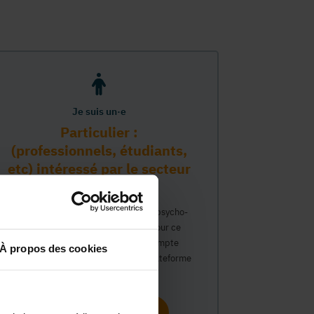
Je suis un·e
Particulier :
(professionnels, étudiants,
etc) intéressé par le secteur
PMS
Vous travaillez déjà dans le secteur psycho-
médico-social ou avez un intérêt pour ce
secteur et souhaitez obtenir un compte
À propos des cookies
personnel pour interagir sur notre plateforme
du Guide Social.
Continuer