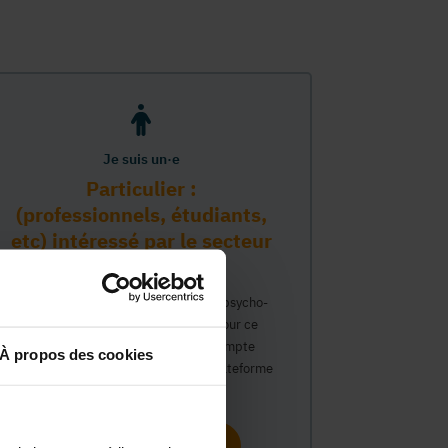
Je suis un·e
Particulier :
(professionnels, étudiants,
etc) intéressé par le secteur
PMS
Vous travaillez déjà dans le secteur psycho-
médico-social ou avez un intérêt pour ce
secteur et souhaitez obtenir un compte
À propos des cookies
personnel pour interagir sur notre plateforme
du Guide Social.
Continuer