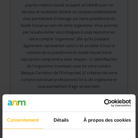
psycho-médico-social ou ayant un intérêt pour ce
secteur et souhaitez obtenir un compte professionnel
vous permettant d'interagir sur notre plateforme du
Guide Social au nom de votre organisme. Vous pourrez
par la suite inviter vos collègues à vous rejoindre sur
votre compte "organisme" afin qu'ils puissent
également représenter celui-ci et accéder à tout le
contenu de la plateforme du Guide Social.Votre
inscription comprendra deux étapes : 1/ identifiaction
de l'organisme (munissez-vous de votre numéro
Banque Carrefour de l'Entreprise) 2/ création de votre
compte individuel professionnel lié à cet organisme et
vous permettant d'agir en son nom.
Continuer
Consentement
Détails
À propos des cookies
Pourquoi devenir membre en tant