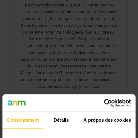
psycho-médico-social ou ayant un intérêt pour ce
secteur et souhaitez obtenir un compte professionnel
vous permettant d'interagir sur notre plateforme du
Guide Social au nom de votre organisme. Vous pourrez
par la suite inviter vos collègues à vous rejoindre sur
votre compte "organisme" afin qu'ils puissent
également représenter celui-ci et accéder à tout le
contenu de la plateforme du Guide Social.Votre
inscription comprendra deux étapes : 1/ identifiaction
de l'organisme (munissez-vous de votre numéro
Banque Carrefour de l'Entreprise) 2/ création de votre
compte individuel professionnel lié à cet organisme et
vous permettant d'agir en son nom.
Continuer
Consentement
Détails
À propos des cookies
Pourquoi devenir membre en tant