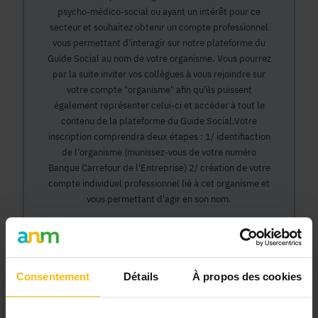
psycho-médico-social ou ayant un intérêt pour ce
secteur et souhaitez obtenir un compte professionnel
vous permettant d'interagir sur notre plateforme du
Guide Social au nom de votre organisme. Vous pourrez
par la suite inviter vos collègues à vous rejoindre sur
votre compte "organisme" afin qu'ils puissent
également représenter celui-ci et accéder à tout le
contenu de la plateforme du Guide Social.Votre
inscription comprendra deux étapes : 1/ identifiaction
de l'organisme (munissez-vous de votre numéro
Banque Carrefour de l'Entreprise) 2/ création de votre
compte individuel professionnel lié à cet organisme et
vous permettant d'agir en son nom.
Continuer
Consentement
Détails
À propos des cookies
Pourquoi devenir membre en tant