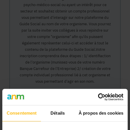
psycho-médico-social ou ayant un intérêt pour ce
secteur et souhaitez obtenir un compte professionnel
vous permettant d'interagir sur notre plateforme du
Guide Social au nom de votre organisme. Vous pourrez
par la suite inviter vos collègues à vous rejoindre sur
votre compte "organisme" afin qu'ils puissent
également représenter celui-ci et accéder à tout le
contenu de la plateforme du Guide Social.Votre
inscription comprendra deux étapes : 1/ identifiaction
de l'organisme (munissez-vous de votre numéro
Banque Carrefour de l'Entreprise) 2/ création de votre
compte individuel professionnel lié à cet organisme et
vous permettant d'agir en son nom.
Continuer
Consentement
Détails
À propos des cookies
Pourquoi devenir membre en tant