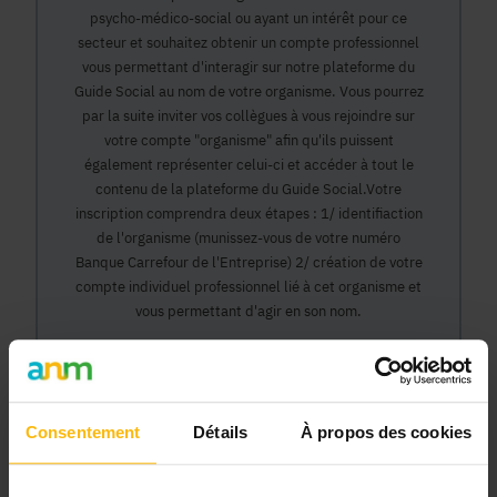
psycho-médico-social ou ayant un intérêt pour ce
secteur et souhaitez obtenir un compte professionnel
vous permettant d'interagir sur notre plateforme du
Guide Social au nom de votre organisme. Vous pourrez
par la suite inviter vos collègues à vous rejoindre sur
votre compte "organisme" afin qu'ils puissent
également représenter celui-ci et accéder à tout le
contenu de la plateforme du Guide Social.Votre
inscription comprendra deux étapes : 1/ identifiaction
de l'organisme (munissez-vous de votre numéro
Banque Carrefour de l'Entreprise) 2/ création de votre
compte individuel professionnel lié à cet organisme et
vous permettant d'agir en son nom.
Continuer
Consentement
Détails
À propos des cookies
Pourquoi devenir membre en tant