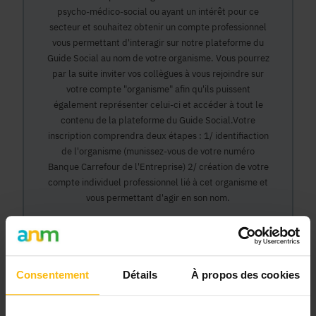
psycho-médico-social ou ayant un intérêt pour ce
secteur et souhaitez obtenir un compte professionnel
vous permettant d'interagir sur notre plateforme du
Guide Social au nom de votre organisme. Vous pourrez
par la suite inviter vos collègues à vous rejoindre sur
votre compte "organisme" afin qu'ils puissent
également représenter celui-ci et accéder à tout le
contenu de la plateforme du Guide Social.Votre
inscription comprendra deux étapes : 1/ identifiaction
de l'organisme (munissez-vous de votre numéro
Banque Carrefour de l'Entreprise) 2/ création de votre
compte individuel professionnel lié à cet organisme et
vous permettant d'agir en son nom.
Continuer
Consentement
Détails
À propos des cookies
Pourquoi devenir membre en tant