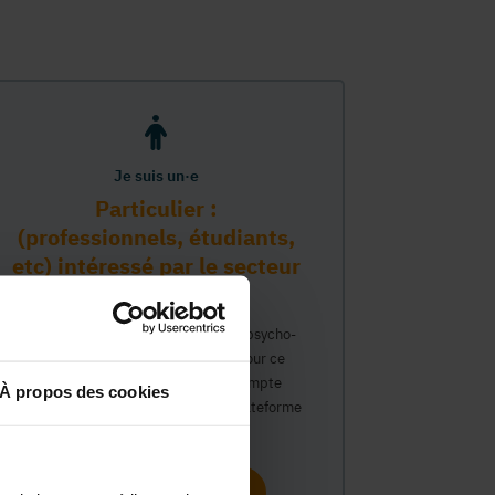
Je suis un·e
Particulier :
(professionnels, étudiants,
etc) intéressé par le secteur
PMS
Vous travaillez déjà dans le secteur psycho-
médico-social ou avez un intérêt pour ce
secteur et souhaitez obtenir un compte
À propos des cookies
personnel pour interagir sur notre plateforme
du Guide Social.
Continuer