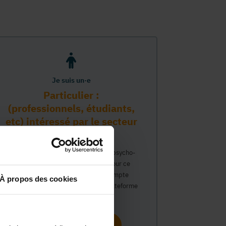
Je suis un·e
Particulier :
(professionnels, étudiants,
etc) intéressé par le secteur
PMS
Vous travaillez déjà dans le secteur psycho-
médico-social ou avez un intérêt pour ce
secteur et souhaitez obtenir un compte
À propos des cookies
personnel pour interagir sur notre plateforme
du Guide Social.
Continuer