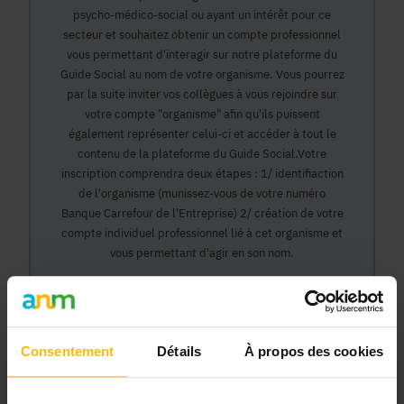
psycho-médico-social ou ayant un intérêt pour ce
secteur et souhaitez obtenir un compte professionnel
vous permettant d'interagir sur notre plateforme du
Guide Social au nom de votre organisme. Vous pourrez
par la suite inviter vos collègues à vous rejoindre sur
votre compte "organisme" afin qu'ils puissent
également représenter celui-ci et accéder à tout le
contenu de la plateforme du Guide Social.Votre
inscription comprendra deux étapes : 1/ identifiaction
de l'organisme (munissez-vous de votre numéro
Banque Carrefour de l'Entreprise) 2/ création de votre
compte individuel professionnel lié à cet organisme et
vous permettant d'agir en son nom.
Continuer
Consentement
Détails
À propos des cookies
Pourquoi devenir membre en tant