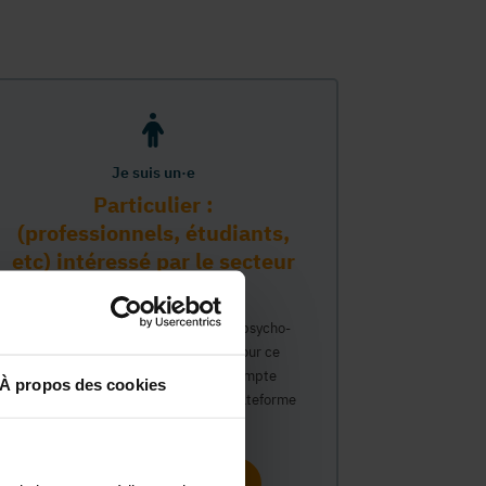
Je suis un·e
Particulier :
(professionnels, étudiants,
etc) intéressé par le secteur
PMS
Vous travaillez déjà dans le secteur psycho-
médico-social ou avez un intérêt pour ce
secteur et souhaitez obtenir un compte
À propos des cookies
personnel pour interagir sur notre plateforme
du Guide Social.
Continuer