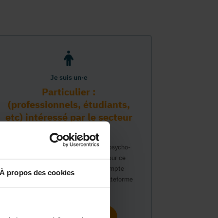
Je suis un·e
Particulier :
(professionnels, étudiants,
etc) intéressé par le secteur
PMS
Vous travaillez déjà dans le secteur psycho-
médico-social ou avez un intérêt pour ce
secteur et souhaitez obtenir un compte
À propos des cookies
personnel pour interagir sur notre plateforme
du Guide Social.
Continuer