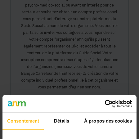
psycho-médico-social ou ayant un intérêt pour ce
secteur et souhaitez obtenir un compte professionnel
vous permettant d'interagir sur notre plateforme du
Guide Social au nom de votre organisme. Vous pourrez
par la suite inviter vos collègues à vous rejoindre sur
votre compte "organisme" afin qu'ils puissent
également représenter celui-ci et accéder à tout le
contenu de la plateforme du Guide Social.Votre
inscription comprendra deux étapes : 1/ identifiaction
de l'organisme (munissez-vous de votre numéro
Banque Carrefour de l'Entreprise) 2/ création de votre
compte individuel professionnel lié à cet organisme et
vous permettant d'agir en son nom.
Continuer
Consentement
Détails
À propos des cookies
Pourquoi devenir membre en tant