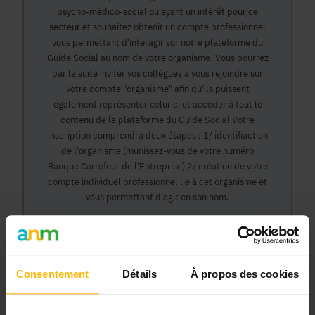
psycho-médico-social ou ayant un intérêt pour ce
secteur et souhaitez obtenir un compte professionnel
vous permettant d'interagir sur notre plateforme du
Guide Social au nom de votre organisme. Vous pourrez
par la suite inviter vos collègues à vous rejoindre sur
votre compte "organisme" afin qu'ils puissent
également représenter celui-ci et accéder à tout le
contenu de la plateforme du Guide Social.Votre
inscription comprendra deux étapes : 1/ identifiaction
de l'organisme (munissez-vous de votre numéro
Banque Carrefour de l'Entreprise) 2/ création de votre
compte individuel professionnel lié à cet organisme et
vous permettant d'agir en son nom.
Continuer
Consentement
Détails
À propos des cookies
Pourquoi devenir membre en tant