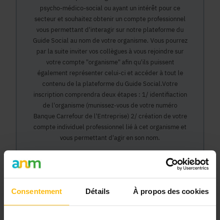
psycho-médico-social ou ayant un intérêt pour ce
secteur et souhaitez obtenir un compte professionnel
vous permettant d'interagir sur notre plateforme du
Guide Social au nom de votre organisme. Vous pourrez
par la suite inviter vos collègues à vous rejoindre sur
votre compte "organisme" afin qu'ils puissent
également représenter celui-ci et accéder à tout le
contenu de la plateforme du Guide Social.Votre
inscription comprendra deux étapes : 1/ identifiaction
de l'organisme (munissez-vous de votre numéro
Banque Carrefour de l'Entreprise) 2/ création de votre
compte individuel professionnel lié à cet organisme et
vous permettant d'agir en son nom.
Continuer
Consentement
Détails
À propos des cookies
Pourquoi devenir membre en tant