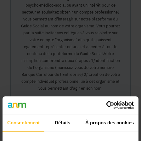
psycho-médico-social ou ayant un intérêt pour ce
secteur et souhaitez obtenir un compte professionnel
vous permettant d'interagir sur notre plateforme du
Guide Social au nom de votre organisme. Vous pourrez
par la suite inviter vos collègues à vous rejoindre sur
votre compte "organisme" afin qu'ils puissent
également représenter celui-ci et accéder à tout le
contenu de la plateforme du Guide Social.Votre
inscription comprendra deux étapes : 1/ identifiaction
de l'organisme (munissez-vous de votre numéro
Banque Carrefour de l'Entreprise) 2/ création de votre
compte individuel professionnel lié à cet organisme et
vous permettant d'agir en son nom.
Continuer
Consentement
Détails
À propos des cookies
Pourquoi devenir membre en tant