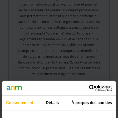
psycho-médico-social ou ayant un intérêt pour ce
secteur et souhaitez obtenir un compte professionnel
vous permettant d'interagir sur notre plateforme du
Guide Social au nom de votre organisme. Vous pourrez
par la suite inviter vos collègues à vous rejoindre sur
votre compte "organisme" afin qu'ils puissent
également représenter celui-ci et accéder à tout le
contenu de la plateforme du Guide Social.Votre
inscription comprendra deux étapes : 1/ identifiaction
de l'organisme (munissez-vous de votre numéro
Banque Carrefour de l'Entreprise) 2/ création de votre
compte individuel professionnel lié à cet organisme et
vous permettant d'agir en son nom.
Continuer
Consentement
Détails
À propos des cookies
Pourquoi devenir membre en tant