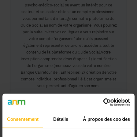
psycho-médico-social ou ayant un intérêt pour ce
secteur et souhaitez obtenir un compte professionnel
vous permettant d'interagir sur notre plateforme du
Guide Social au nom de votre organisme. Vous pourrez
par la suite inviter vos collègues à vous rejoindre sur
votre compte "organisme" afin qu'ils puissent
également représenter celui-ci et accéder à tout le
contenu de la plateforme du Guide Social.Votre
inscription comprendra deux étapes : 1/ identifiaction
de l'organisme (munissez-vous de votre numéro
Banque Carrefour de l'Entreprise) 2/ création de votre
compte individuel professionnel lié à cet organisme et
vous permettant d'agir en son nom.
Continuer
Consentement
Détails
À propos des cookies
Pourquoi devenir membre en tant