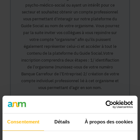
psycho-médico-social ou ayant un intérêt pour ce
secteur et souhaitez obtenir un compte professionnel
vous permettant d'interagir sur notre plateforme du
Guide Social au nom de votre organisme. Vous pourrez
par la suite inviter vos collègues à vous rejoindre sur
votre compte "organisme" afin qu'ils puissent
également représenter celui-ci et accéder à tout le
contenu de la plateforme du Guide Social.Votre
inscription comprendra deux étapes : 1/ identifiaction
de l'organisme (munissez-vous de votre numéro
Banque Carrefour de l'Entreprise) 2/ création de votre
compte individuel professionnel lié à cet organisme et
vous permettant d'agir en son nom.
Continuer
Consentement
Détails
À propos des cookies
Pourquoi devenir membre en tant