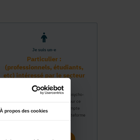
Je suis un·e
Particulier :
(professionnels, étudiants,
etc) intéressé par le secteur
PMS
Vous travaillez déjà dans le secteur psycho-
médico-social ou avez un intérêt pour ce
secteur et souhaitez obtenir un compte
À propos des cookies
personnel pour interagir sur notre plateforme
du Guide Social.
Continuer