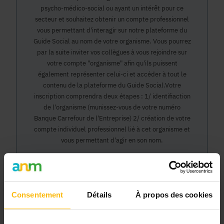
psycho-médico-social ou ayant un intérêt pour ce
secteur et souhaitez obtenir un compte professionnel
vous permettant d'interagir sur notre plateforme du
Guide Social au nom de votre organisme. Vous pourrez
par la suite inviter vos collègues à vous rejoindre sur
votre compte "organisme" afin qu'ils puissent
également représenter celui-ci et accéder à tout le
contenu de la plateforme du Guide Social.Votre
inscription comprendra deux étapes : 1/ identifiaction
de l'organisme (munissez-vous de votre numéro
Banque Carrefour de l'Entreprise) 2/ création de votre
compte individuel professionnel lié à cet organisme et
vous permettant d'agir en son nom.
Continuer
Consentement
Détails
À propos des cookies
Pourquoi devenir membre en tant