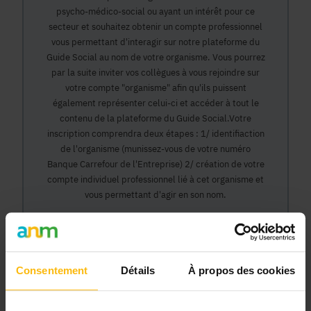
psycho-médico-social ou ayant un intérêt pour ce
secteur et souhaitez obtenir un compte professionnel
vous permettant d'interagir sur notre plateforme du
Guide Social au nom de votre organisme. Vous pourrez
par la suite inviter vos collègues à vous rejoindre sur
votre compte "organisme" afin qu'ils puissent
également représenter celui-ci et accéder à tout le
contenu de la plateforme du Guide Social.Votre
inscription comprendra deux étapes : 1/ identifiaction
de l'organisme (munissez-vous de votre numéro
Banque Carrefour de l'Entreprise) 2/ création de votre
compte individuel professionnel lié à cet organisme et
vous permettant d'agir en son nom.
Continuer
Consentement
Détails
À propos des cookies
Pourquoi devenir membre en tant