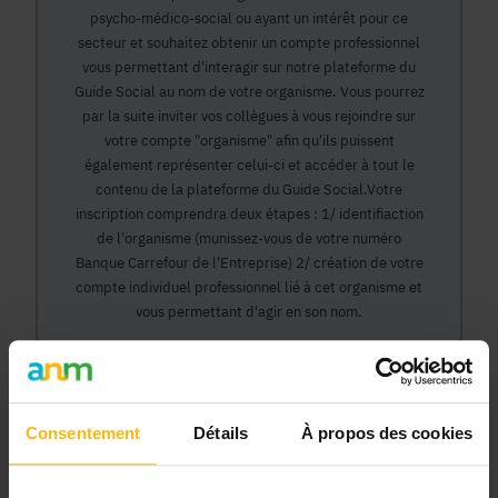
psycho-médico-social ou ayant un intérêt pour ce
secteur et souhaitez obtenir un compte professionnel
vous permettant d'interagir sur notre plateforme du
Guide Social au nom de votre organisme. Vous pourrez
par la suite inviter vos collègues à vous rejoindre sur
votre compte "organisme" afin qu'ils puissent
également représenter celui-ci et accéder à tout le
contenu de la plateforme du Guide Social.Votre
inscription comprendra deux étapes : 1/ identifiaction
de l'organisme (munissez-vous de votre numéro
Banque Carrefour de l'Entreprise) 2/ création de votre
compte individuel professionnel lié à cet organisme et
vous permettant d'agir en son nom.
Continuer
Consentement
Détails
À propos des cookies
Pourquoi devenir membre en tant