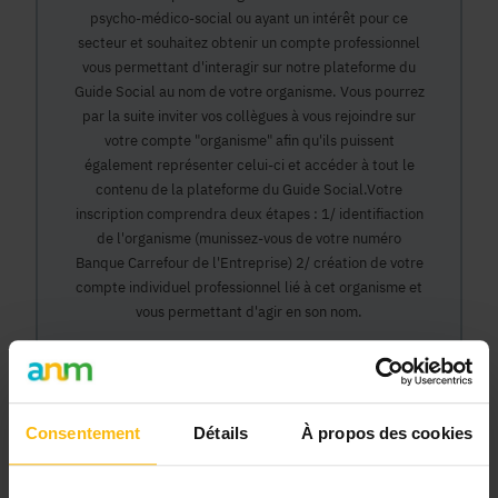
psycho-médico-social ou ayant un intérêt pour ce
secteur et souhaitez obtenir un compte professionnel
vous permettant d'interagir sur notre plateforme du
Guide Social au nom de votre organisme. Vous pourrez
par la suite inviter vos collègues à vous rejoindre sur
votre compte "organisme" afin qu'ils puissent
également représenter celui-ci et accéder à tout le
contenu de la plateforme du Guide Social.Votre
inscription comprendra deux étapes : 1/ identifiaction
de l'organisme (munissez-vous de votre numéro
Banque Carrefour de l'Entreprise) 2/ création de votre
compte individuel professionnel lié à cet organisme et
vous permettant d'agir en son nom.
Continuer
Consentement
Détails
À propos des cookies
Pourquoi devenir membre en tant