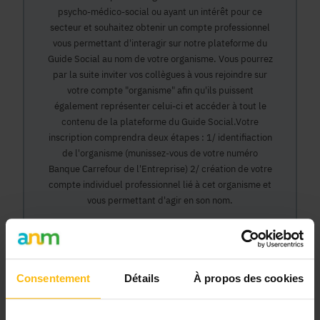
psycho-médico-social ou ayant un intérêt pour ce
secteur et souhaitez obtenir un compte professionnel
vous permettant d'interagir sur notre plateforme du
Guide Social au nom de votre organisme. Vous pourrez
par la suite inviter vos collègues à vous rejoindre sur
votre compte "organisme" afin qu'ils puissent
également représenter celui-ci et accéder à tout le
contenu de la plateforme du Guide Social.Votre
inscription comprendra deux étapes : 1/ identifiaction
de l'organisme (munissez-vous de votre numéro
Banque Carrefour de l'Entreprise) 2/ création de votre
compte individuel professionnel lié à cet organisme et
vous permettant d'agir en son nom.
Continuer
Consentement
Détails
À propos des cookies
Pourquoi devenir membre en tant